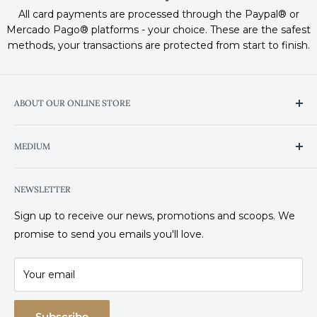
All card payments are processed through the Paypal® or
Mercado Pago® platforms - your choice. These are the safest
methods, your transactions are protected from start to finish.
ABOUT OUR ONLINE STORE
We've improved the shopping experience so you can
MEDIUM
find the products and services you're looking for in the
most intuitive and simple way possible.
Heaven on Trip Advisor
NEWSLETTER
Wine Club
Where to find Heaven?
Sign up to receive our news, promotions and scoops. We
Request your invoice
promise to send you emails you'll love.
Frequently Asked Questions
Contact
Your email
Experience Cancellation Policies
Hotel Cancellation Policies
Subscribe