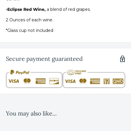
-Eclipse Red Wine,
a blend of red grapes.
2 Ounces of each wine.
*Glass cup not included
Secure payment guaranteed
Astronomers Tasting
It is a guided tasting experience of 3 El Cielo labels.
- Halley White Wine
, Chardonnay.
- Copernicus Red Wine
, Cabernet Sauvignon and Merlot.
You may also like...
- Galileo Red Wine
, Tempranillo.
2 Ounces of each wine.