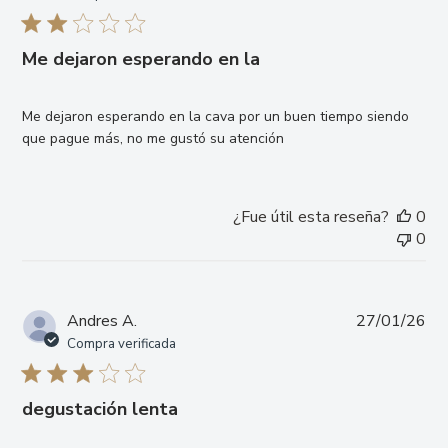
pub
Me dejaron esperando en la
Me dejaron esperando en la cava por un buen tiempo siendo
que pague más, no me gustó su atención
¿Fue útil esta reseña?
0
0
Fe
Andres A.
27/01/26
de
Compra verificada
pub
degustación lenta