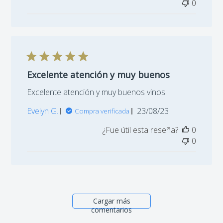
0
Tasting of Red Constellations
It is a guided tasting experience of 3 El Cielo labels.
Excelente atención y muy buenos
- Orion Red Wine,
Tempranillo, Grenache and Merlot.
Excelente atención y muy buenos vinos.
-Perseus, Nebbiolo and Sangiovese Red Wine
.
Fecha
Evelyn G.
23/08/23
Compra verificada
de
-Red Wine Centaurus,
Malbec.
¿Fue útil esta reseña?
0
publicación
0
2 Ounces of each wine.
Cargar más
comentarios
Sparkling Wine Tasting