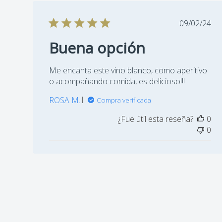
Capricornius 2019
Fecha
09/02/24
Capricornius 2018
de
Buena opción
publica
Me encanta este vino blanco, como aperitivo
o acompañando comida, es delicioso!!!
ROSA M.
Compra verificada
¿Fue útil esta reseña?
0
0