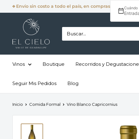
⎆ Envío sin costo a todo el país, en compras desde $2,5
Cuándo
Entrad
Vinos
Boutique
Recorridos y Degustacione
Seguir Mis Pedidos
Blog
Inicio
Comida Formal
Vino Blanco Capricornius