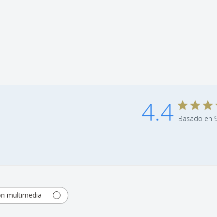
uilla, queso de cabra,
 10 a 12 ºC.
4.4
Basado en 9
on multimedia