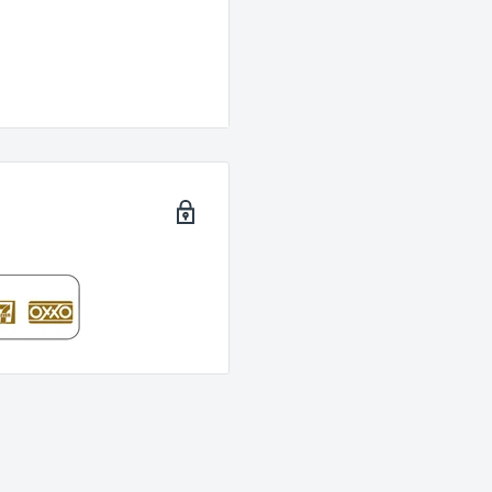
rado claro con
plátano, flores blancas y
 presenta elegantes
ibrio entre untuosidad,
n el paladar.