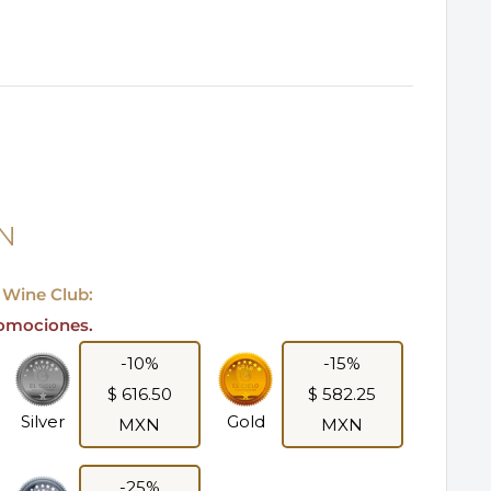
XN
o Wine Club:
romociones.
-10%
-15%
$ 616.50
$ 582.25
Silver
Gold
MXN
MXN
-25%