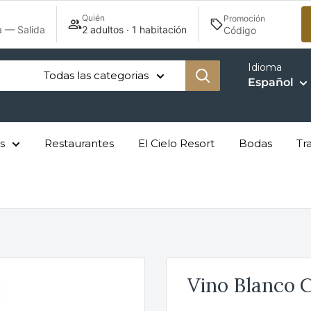
00 MXN.*
Quién
Promoción
a — Salida
2 adultos · 1 habitación
Idioma
Todas las categorias
Español
s
Restaurantes
El Cielo Resort
Bodas
Tr
Vino Blanco 