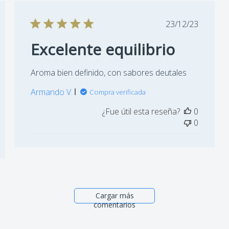
Fecha
23/12/23
de
Excelente equilibrio
ción
publicación
Aroma bien definido, con sabores deutales
Armando V.
Compra verificada
¿Fue útil esta reseña?
0
0
Cargar más
comentarios