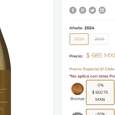
Añada:
2024
2024
2023
$ 685 M
Precio:
Precio Especial El Ciel
*No aplica con otras P
-5%
$ 650.75
Bronze
MXN
-20%