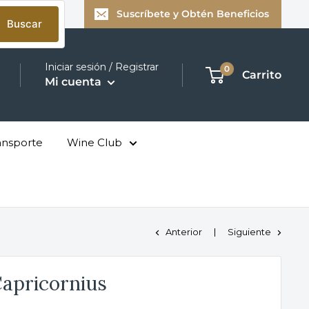
Suscríbete y Obtén Beneficios
Buscar
Iniciar sesión / Registrar
0
Carrito
Mi cuenta
ansporte
Wine Club
Anterior
Siguiente
Capricornius