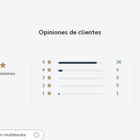
Opiniones de clientes
5
36
4
4
iniones
3
0
2
0
1
1
n multimedia